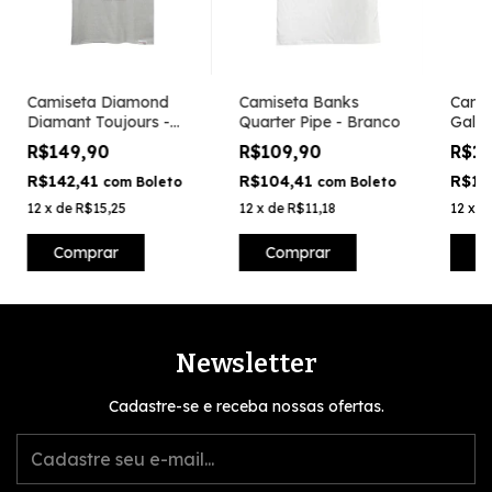
Camiseta Diamond
Camiseta Banks
Cami
Diamant Toujours -
Quarter Pipe - Branco
Galac
Cinza
R$149,90
R$109,90
R$1
R$142,41
R$104,41
R$18
com
Boleto
com
Boleto
12
x
de
R$15,25
12
x
de
R$11,18
12
x
d
Comprar
Comprar
C
Newsletter
Cadastre-se e receba nossas ofertas.