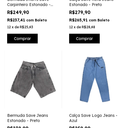
Carpinteiro Estonado -
Estonado - Preto
Preto
R$249,90
R$279,90
R$237,41
R$265,91
com
Boleto
com
Boleto
12
x
de
R$25,43
12
x
de
R$28,48
Comprar
Comprar
Bermuda Save Jeans
Calça Save Logo Jeans -
Estonado - Preto
Azul