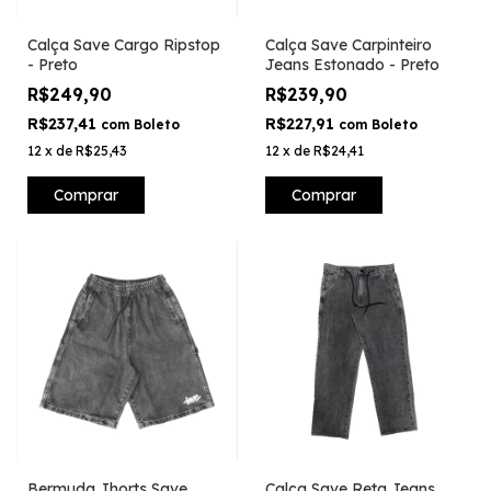
Calça Save Cargo Ripstop
Calça Save Carpinteiro
- Preto
Jeans Estonado - Preto
R$249,90
R$239,90
R$237,41
R$227,91
com
Boleto
com
Boleto
12
x
de
R$25,43
12
x
de
R$24,41
Comprar
Comprar
Bermuda Jhorts Save
Calça Save Reta Jeans