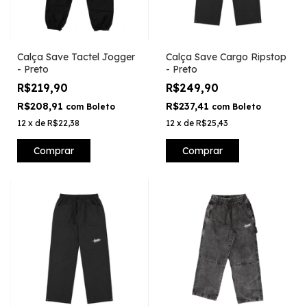
Calça Save Tactel Jogger
Calça Save Cargo Ripstop
- Preto
- Preto
R$219,90
R$249,90
R$208,91
R$237,41
com
Boleto
com
Boleto
12
x
de
R$22,38
12
x
de
R$25,43
Comprar
Comprar