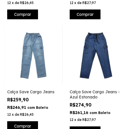
12
x
de
R$26,45
12
x
de
R$27,97
Comprar
Comprar
Calça Save Cargo Jeans
Calça Save Cargo Jeans -
Azul Estonado
R$259,90
R$274,90
R$246,91
com
Boleto
R$261,16
com
Boleto
12
x
de
R$26,45
12
x
de
R$27,97
Comprar