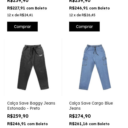
R$239,90
R$259,90
R$227,91
R$246,91
com
Boleto
com
Boleto
12
x
de
R$24,41
12
x
de
R$26,45
Comprar
Comprar
Calça Save Baggy Jeans
Calça Save Cargo Blue
Estonado - Preto
Jeans
R$259,90
R$274,90
R$246,91
R$261,16
com
Boleto
com
Boleto