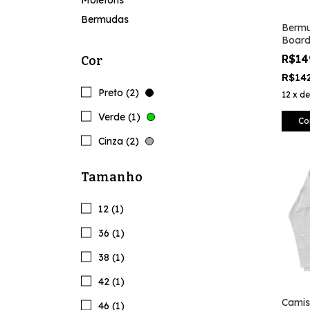
Moletons
Bermudas
Bermu
Boards
R$14
Cor
R$14
Preto (2)
12
x
d
Verde (1)
Co
Cinza (2)
Tamanho
12 (1)
36 (1)
38 (1)
42 (1)
Camis
46 (1)