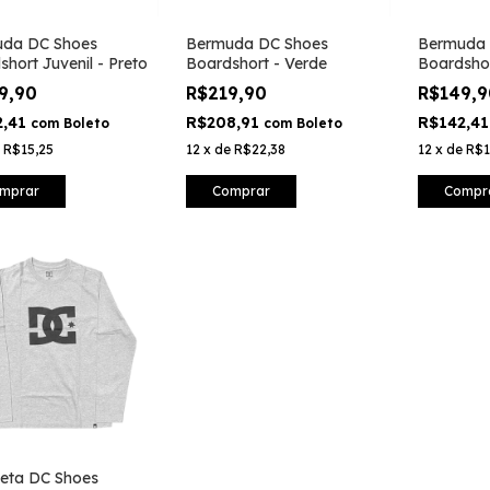
da DC Shoes
Bermuda DC Shoes
Bermuda 
hort Juvenil - Preto
Boardshort - Verde
Boardshor
9,90
R$219,90
R$149,
2,41
R$208,91
R$142,4
com
Boleto
com
Boleto
e
R$15,25
12
x
de
R$22,38
12
x
de
R$1
mprar
Comprar
Compr
eta DC Shoes