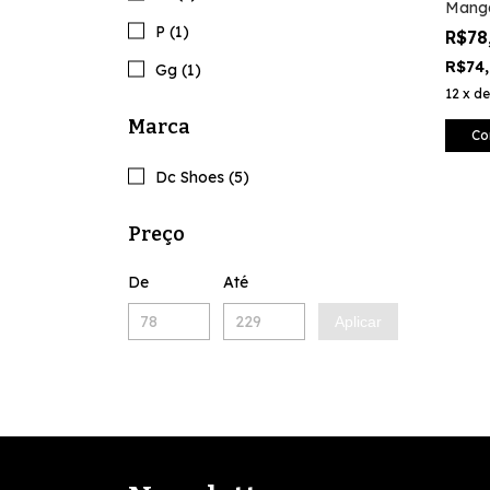
Manga
Preto
P (1)
R$78
R$74
Gg (1)
12
x
d
Marca
Co
Dc Shoes (5)
Preço
De
Até
Aplicar