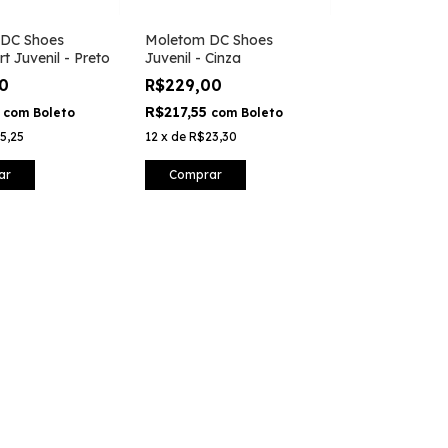
DC Shoes
Moletom DC Shoes
t Juvenil - Preto
Juvenil - Cinza
90
R$229,00
1
R$217,55
com
Boleto
com
Boleto
5,25
12
x
de
R$23,30
ar
Comprar