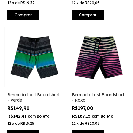
12
x
de
R$19,32
12
x
de
R$20,05
Comprar
Comprar
Bermuda Lost Boardshort
Bermuda Lost Boardshort
- Verde
- Roxo
R$149,90
R$197,00
R$142,41
R$187,15
com
Boleto
com
Boleto
12
x
de
R$15,25
12
x
de
R$20,05