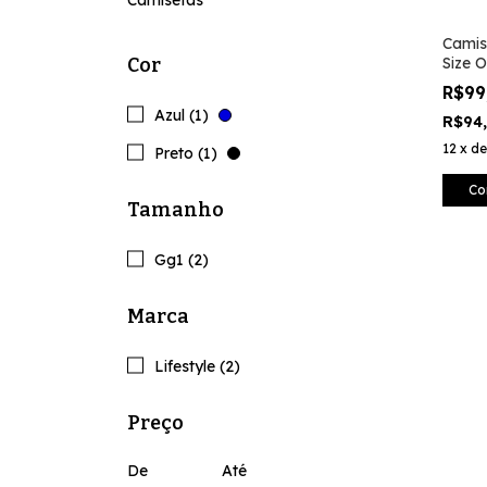
Camisetas
Camise
Cor
Size O
R$99
Azul (1)
R$94
12
x
d
Preto (1)
Co
Tamanho
Gg1 (2)
Marca
Lifestyle (2)
Preço
De
Até