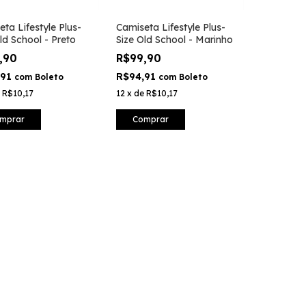
ta Lifestyle Plus-
Camiseta Lifestyle Plus-
ld School - Preto
Size Old School - Marinho
,90
R$99,90
,91
R$94,91
com
Boleto
com
Boleto
e
R$10,17
12
x
de
R$10,17
mprar
Comprar