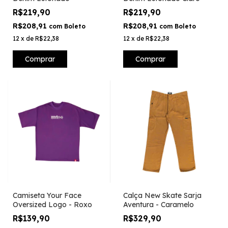
R$219,90
R$219,90
R$208,91
R$208,91
com
Boleto
com
Boleto
12
x
de
R$22,38
12
x
de
R$22,38
Comprar
Comprar
Camiseta Your Face
Calça New Skate Sarja
Oversized Logo - Roxo
Aventura - Caramelo
R$139,90
R$329,90