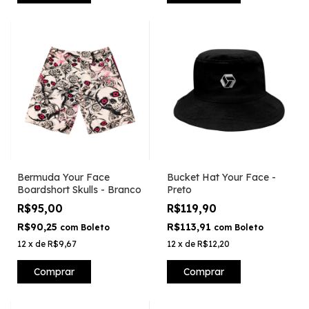
Bermuda Your Face
Bucket Hat Your Face -
Boardshort Skulls - Branco
Preto
R$95,00
R$119,90
R$90,25
R$113,91
com
Boleto
com
Boleto
12
x
de
R$9,67
12
x
de
R$12,20
Comprar
Comprar