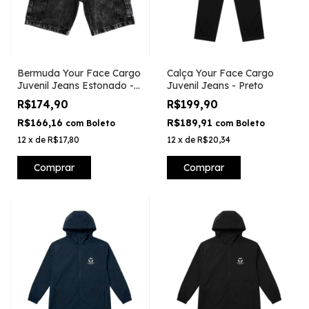
Bermuda Your Face Cargo
Calça Your Face Cargo
Juvenil Jeans Estonado -
Juvenil Jeans - Preto
Preto
R$174,90
R$199,90
R$166,16
R$189,91
com
Boleto
com
Boleto
12
x
de
R$17,80
12
x
de
R$20,34
Comprar
Comprar