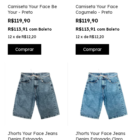
Camiseta Your Face Be
Camiseta Your Face
Your - Preto
Cogumelo - Preto
R$119,90
R$119,90
R$113,91
R$113,91
com
Boleto
com
Boleto
12
x
de
R$12,20
12
x
de
R$12,20
Comprar
Comprar
Jhorts Your Face Jeans
Jhorts Your Face Jeans
Denim Estonado
Denim Estonado Claro