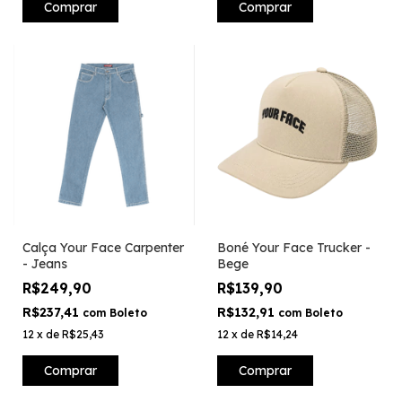
Comprar
Comprar
Calça Your Face Carpenter
Boné Your Face Trucker -
- Jeans
Bege
R$249,90
R$139,90
R$237,41
R$132,91
com
Boleto
com
Boleto
12
x
de
R$25,43
12
x
de
R$14,24
Comprar
Comprar