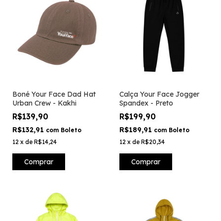
Boné Your Face Dad Hat
Calça Your Face Jogger
Urban Crew - Kakhi
Spandex - Preto
R$139,90
R$199,90
R$132,91
R$189,91
com
Boleto
com
Boleto
12
x
de
R$14,24
12
x
de
R$20,34
Comprar
Comprar