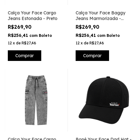
Calça Your Face Cargo
Calça Your Face Baggy
Jeans Estonada - Preto
Jeans Marmorizada -
Preto
R$269,90
R$269,90
R$256,41
R$256,41
com
Boleto
com
Boleto
12
x
de
R$27,46
12
x
de
R$27,46
Comprar
Comprar
Calça Your Face Cargo
Boné Your Face Dad Hat -