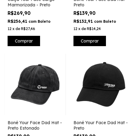
Marmorizada - Preto
Preto
R$269,90
R$139,90
R$256,41
R$132,91
com
Boleto
com
Boleto
12
x
de
R$27,46
12
x
de
R$14,24
Comprar
Comprar
Boné Your Face Dad Hat -
Boné Your Face Dad Hat -
Preto Estonado
Preto