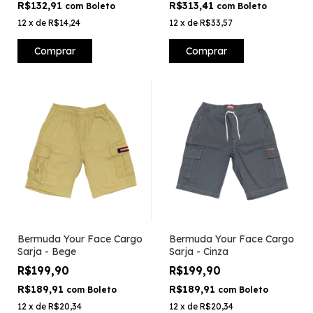
R$132,91
R$313,41
com
Boleto
com
Boleto
12
x
de
R$14,24
12
x
de
R$33,57
Comprar
Comprar
Bermuda Your Face Cargo
Bermuda Your Face Cargo
Sarja - Bege
Sarja - Cinza
R$199,90
R$199,90
R$189,91
R$189,91
com
Boleto
com
Boleto
12
x
de
R$20,34
12
x
de
R$20,34