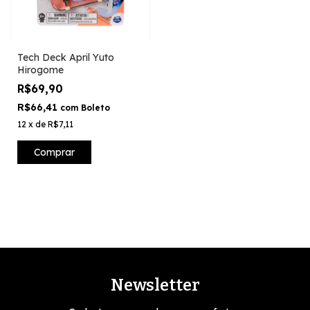
Tech Deck April Yuto
Hirogome
R$69,90
R$66,41
com
Boleto
12
x
de
R$7,11
Comprar
Newsletter