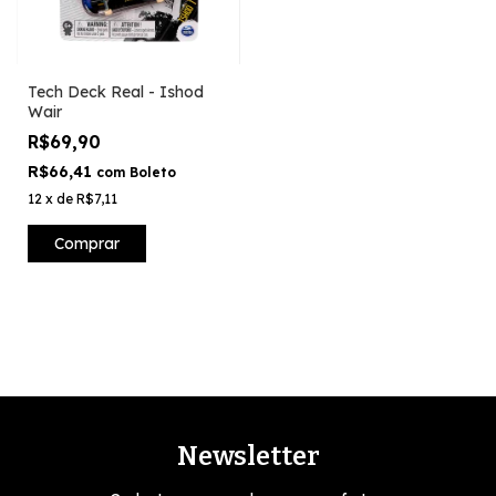
Tech Deck Real - Ishod
Wair
R$69,90
R$66,41
com
Boleto
12
x
de
R$7,11
Comprar
Newsletter