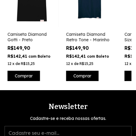
Camiseta Diamond
Camiseta Diamond
Camis
Gotti - Preto
Retro Tone - Marinho
Size P
R$149,90
R$149,90
R$1
R$142,41
R$142,41
R$10
com
Boleto
com
Boleto
12
x
de
R$15,25
12
x
de
R$15,25
12
x
d
Comprar
Comprar
C
Newsletter
Cadastre-se e receba nossas ofertas.